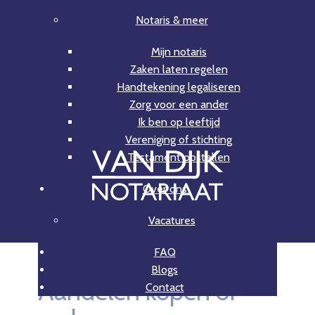
Notaris & meer
Mijn notaris
Zaken laten regelen
Handtekening legaliseren
Zorg voor een ander
Ik ben op leeftijd
Vereniging of stichting
Testament opstellen
Over ons
Vacatures
FAQ
Blogs
Aandelen kopen of
Contact