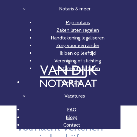
Notaris & meer
Mijn notaris
Zaken laten regelen
Handtekening legaliseren
Zorg voor een ander
Ik ben op leeftijd
Vereniging of stichting
Testament opstellen
Over ons
Vacatures
FAQ
Blogs
Volmacht verlenen
Contact