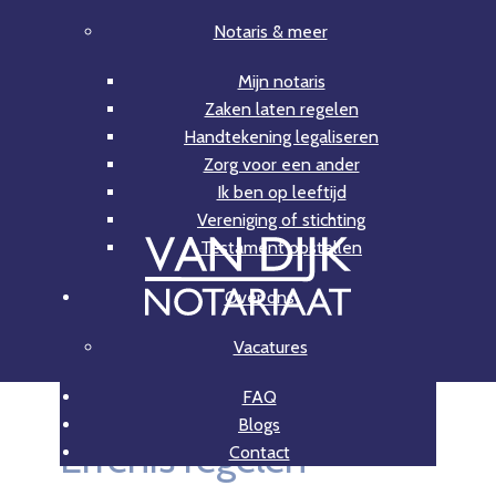
Notaris & meer
Mijn notaris
Zaken laten regelen
Handtekening legaliseren
Zorg voor een ander
Ik ben op leeftijd
Vereniging of stichting
Testament opstellen
Over ons
Vacatures
FAQ
Blogs
Erfenis regelen
Contact